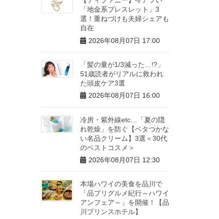
「地金系ブレスレット」3
選！重ねづけも夫婦シェアも
自在
2026年08月07日 17:00
「髪の量が1/3減った…!?」
51歳読者がリアルに救われ
た頭皮ケア3選
2026年08月07日 16:00
冷房・紫外線etc…「夏の隠
れ乾燥」を防ぐ【ベタつかな
い名品クリーム】3選＜30代
のベストコスメ＞
2026年08月07日 12:30
本場ハワイの美食を品川で
「品プリグルメ紀行～ハワイ
アンフェア～」を開催！【品
川プリンスホテル】