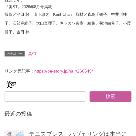
容誌です。
『美ST』2026年8月号掲載
撮影／池田 敦、山下忠之、Kent Chan 取材／森島千鶴子、中井川桂
子、安部麻維子、大山真理子、キッカワ皆樹 編集／菊池由希子、小澤
博子、𠮷田 梓
カテゴリー
美ST
リンク元記事：
https://be-story.jp/hair/266649/
最近の投稿
テニスブレス、パヴェリングは本当に