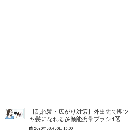
し力に注目
2026年08月06日 18:30
中山優馬さん（32）【特別カット集】
心まで見透かすような圧倒的目力と、
力を抜いた笑みのギャップをお届け
2026年08月06日 16:03
中山優馬さん「逃げ出したい朝」もあ
るけれど、課題と向き合っている時間
が、実は一番充実している
2026年08月06日 16:00
【乱れ髪・広がり対策】外出先で即ツ
ヤ髪になれる多機能携帯ブラシ4選
2026年08月06日 16:00