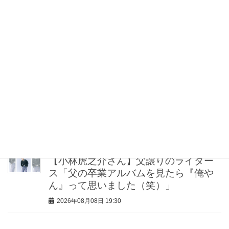
2026年08月08日 21:00
“盛りすぎない”がトレンド！【最旬マス
カラ4選】さりげないボリュームと絶妙
カラー
2026年08月08日 20:30
40代・50代が頼れるベスコス受賞ボデ
ィケア8選｜いまの肌悩みで選ぶ名品ま
とめ
2026年08月08日 20:00
【小林虎之介さん】父譲りのライダー
ス「父の卒業アルバムを見たら『俺や
ん』って思いました（笑）」
2026年08月08日 19:30