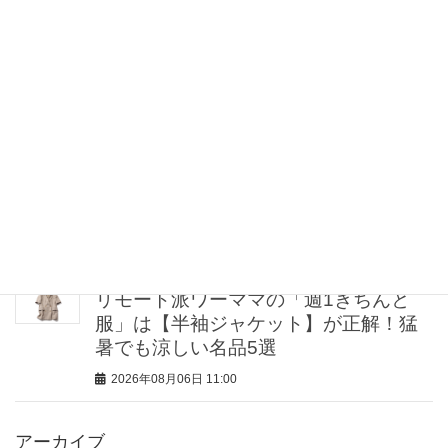
【帰省コーデ8選】「きれいめイージー
パンツ」であるあるシーンが乗り切れ
る！
2026年08月06日 12:00
【肌見せコーデ7選】大人はヘルシーに
着るのが正解！涼しくて爽やかな「上
品洗練スタイル」
2026年08月06日 11:15
リモート派ワーママの「週1きちんと
服」は【半袖ジャケット】が正解！猛
暑でも涼しい名品5選
2026年08月06日 11:00
アーカイブ