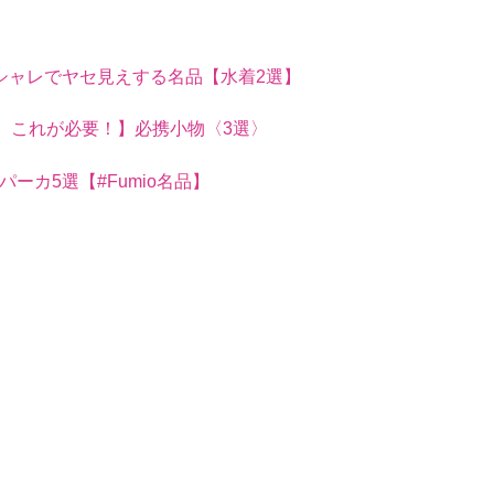
シャレでヤセ見えする名品【水着2選】
、これが必要！】必携小物〈3選〉
ーカ5選【#Fumio名品】
ST