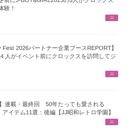
体験！
JJ
025の４人がイベント前にクロックスを訪問してジ
JJ
DS」アイテム11選：後編【JJ昭和レトロ学園】
JJ