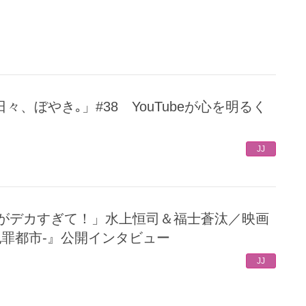
JJ
T-犯罪都市-』公開インタビュー
JJ