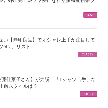
美ST
etc.」リスト
CLASSY.
の正解スタイルは？
STORY