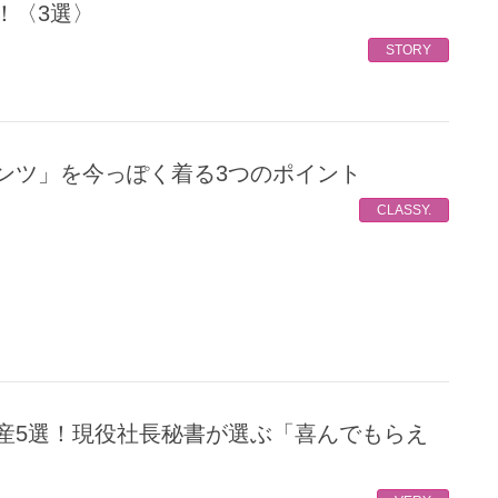
！〈3選〉
STORY
パンツ」を今っぽく着る3つのポイント
CLASSY.