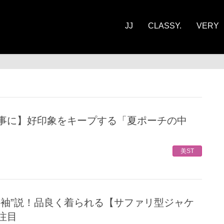
JJ
CLASSY.
VERY
美ST
注目