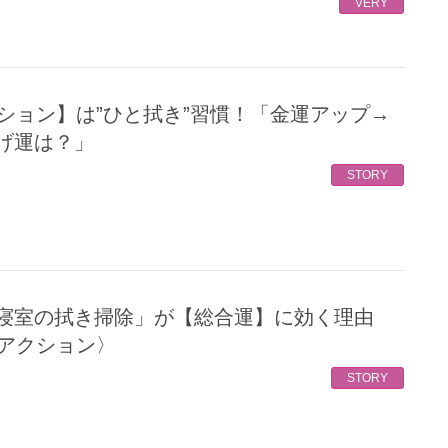
VERY
げ運は？」
STORY
運アクション〉
STORY