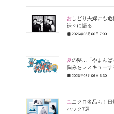
おしどり夫婦にも危機が！？VERYモデルが“夫婦ゲンカ事情”を赤
裸々に語る
2026年08月06日 7:00
夏の髪…「やまんば＆落ち武者」になってない？40代・50代の髪
悩みをレスキューす
2026年08月06日 6:30
ユニクロ名品も！日焼け対策ガチ勢の「ないと無理」なアイテム
ハック7選