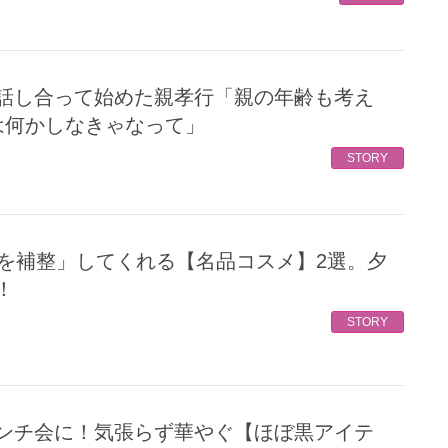
は何かしなきゃなって」
STORY
！
STORY