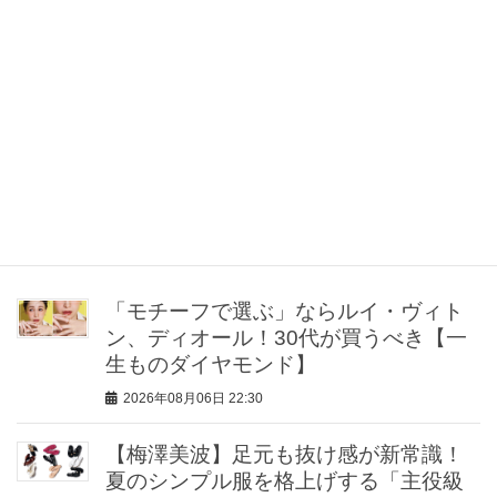
カテゴリー
bis
リンク元記事：
https://bisweb.jp/beauty/161023
b
最近の投稿
「モチーフで選ぶ」ならルイ・ヴィト
ン、ディオール！30代が買うべき【一
生ものダイヤモンド】
2026年08月06日 22:30
【梅澤美波】足元も抜け感が新常識！
夏のシンプル服を格上げする「主役級