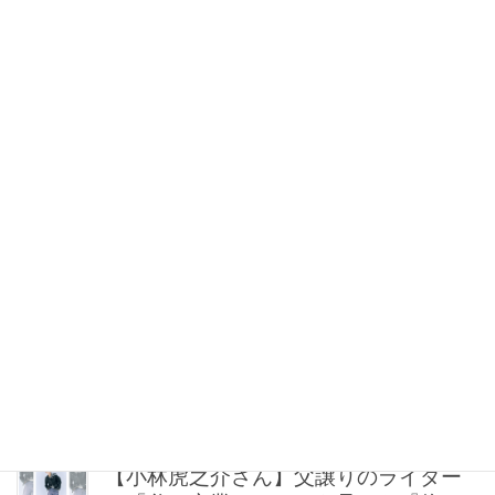
【シャネル】毎日使える「ココ クラッ
シュ」なら地金系イヤリングが間違い
ない！
2026年08月08日 21:00
“盛りすぎない”がトレンド！【最旬マス
カラ4選】さりげないボリュームと絶妙
カラー
2026年08月08日 20:30
40代・50代が頼れるベスコス受賞ボデ
ィケア8選｜いまの肌悩みで選ぶ名品ま
とめ
2026年08月08日 20:00
【小林虎之介さん】父譲りのライダー