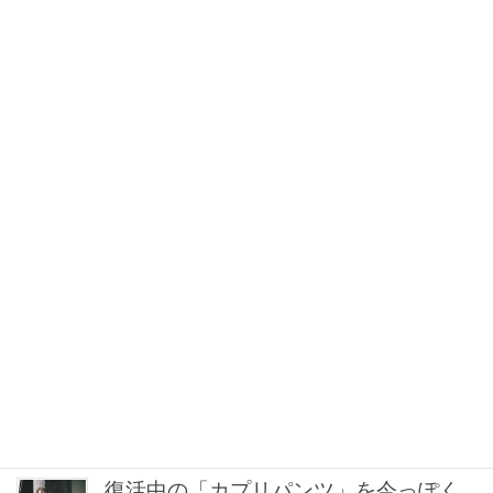
2026年08月06日 11:15
中山優馬さん、姉と話し合って始めた
親孝行「親の年齢も考えて、年に1回く
らいは何かしなきゃなって」
2026年08月06日 8:00
40代、「肌の色ムラを補整」してくれ
る【名品コスメ】2選。夕方のくすみ対
策にも！
2026年08月06日 7:30
夏休みの集まり、ランチ会に！気張ら
ず華やぐ【ほぼ黒アイテム】がちょう
どいい！〈3選〉
2026年08月06日 7:30
復活中の「カプリパンツ」を今っぽく