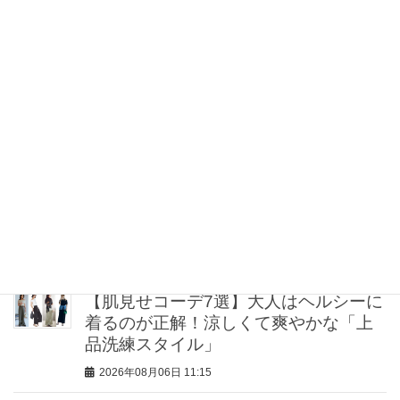
2026年08月06日 12:30
【大野真理子さん×佐藤佳菜子さん】が
力説！「Tシャツ苦手」なコンサバ40
代、夏の正解スタイルは？
2026年08月06日 12:00
【帰省コーデ8選】「きれいめイージー
パンツ」であるあるシーンが乗り切れ
る！
2026年08月06日 12:00
【肌見せコーデ7選】大人はヘルシーに
着るのが正解！涼しくて爽やかな「上
品洗練スタイル」
2026年08月06日 11:15