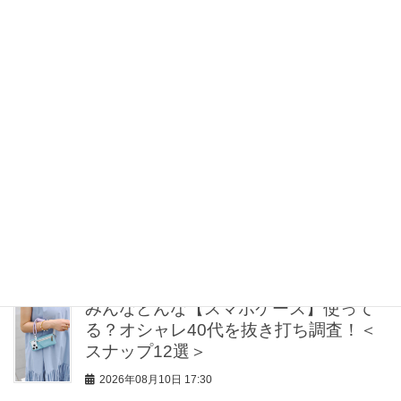
グ】名品2選。最旬カラーは「赤＆ブル
ー」！
2026年08月10日 18:30
お腹・腰回りを自然に隠す！「今どきA
ライン＆コクーン」体型カバーワンピ
〈3選〉
2026年08月10日 18:00
旅におすすめ【大人のリゾートワンピ
ース】6選！色＆柄で思い出も鮮やかに
2026年08月10日 18:00
みんなどんな【スマホケース】使って
る？オシャレ40代を抜き打ち調査！＜
スナップ12選＞
2026年08月10日 17:30