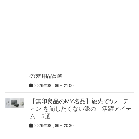
2026年08月06日 22:30
【梅澤美波】足元も抜け感が新常識！
夏のシンプル服を格上げする「主役級
ヌーディサンダル」15選
2026年08月06日 21:30
猛暑の子連れママは「サンダルよりス
ニーカー」が正解！VERYスタイリスト
の愛用品5選
2026年08月06日 21:00
【無印良品のMY名品】旅先で“ルーテ
ィン”を崩したくない派の「活躍アイテ
ム」5選
2026年08月06日 20:30