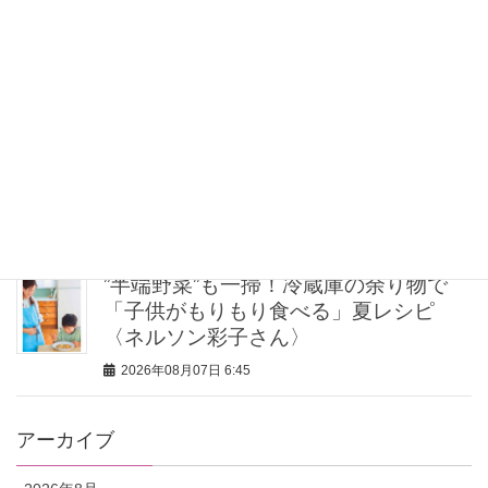
とにかく履き心地が良い！【神シュー
ズ】2選。スタイリストが激推しする名
品
2026年08月07日 7:00
関西在住ライターがリピ買いする【東
京の名品スイーツ4選】帰省・ホムパの
手土産に
2026年08月07日 7:00
”半端野菜”も一掃！冷蔵庫の余り物で
「子供がもりもり食べる」夏レシピ
〈ネルソン彩子さん〉
2026年08月07日 6:45
アーカイブ