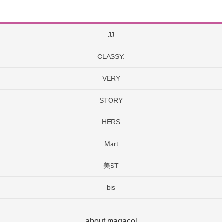
JJ
CLASSY.
VERY
STORY
HERS
Mart
美ST
bis
about magacol