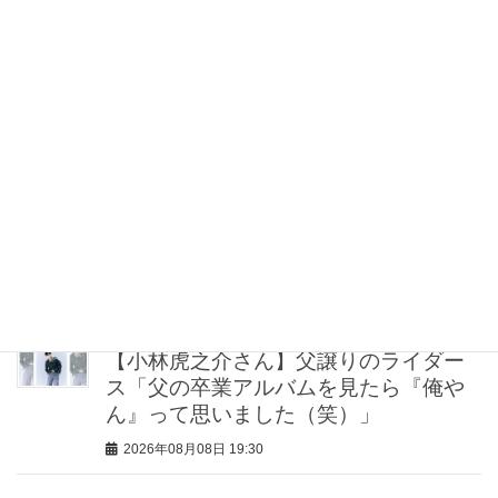
2026年08月08日 21:00
“盛りすぎない”がトレンド！【最旬マス
カラ4選】さりげないボリュームと絶妙
カラー
2026年08月08日 20:30
40代・50代が頼れるベスコス受賞ボデ
ィケア8選｜いまの肌悩みで選ぶ名品ま
とめ
2026年08月08日 20:00
【小林虎之介さん】父譲りのライダー
ス「父の卒業アルバムを見たら『俺や
ん』って思いました（笑）」
2026年08月08日 19:30