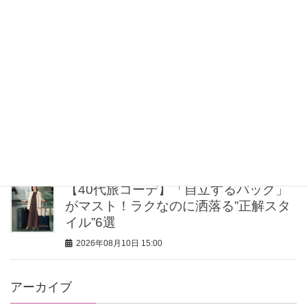
髪をゴムで束ねない！摩擦レス習慣
で、48歳が切れ毛・パサ髪を卒業でき
た
2026年08月10日 16:00
「シッター利用は、お金も子どもとの
時間も減る？」復職ママの悩みに“お金
のプロ”が回答
2026年08月10日 16:00
【40代旅コーデ】「自立するバッグ」
がマスト！ラクなのに洒落る”正解スタ
イル”6選
2026年08月10日 15:00
アーカイブ