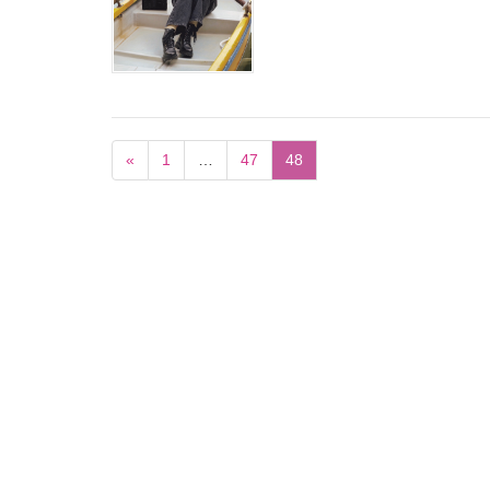
«
1
…
47
48