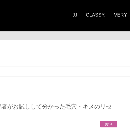
JJ
CLASSY.
VERY
美ST