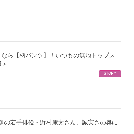
選＞
STORY