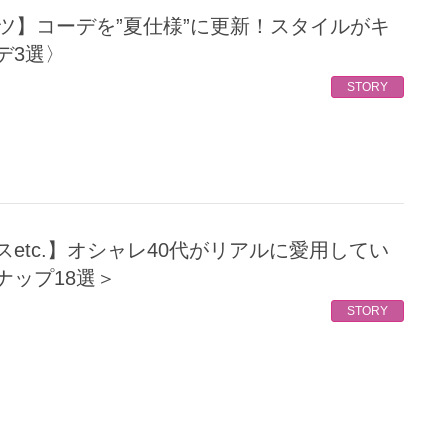
デ3選〉
STORY
ナップ18選＞
STORY