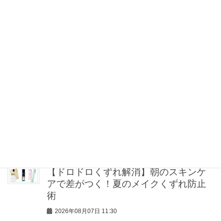
リアルに救われた頭皮ケア3選
2026年08月07日 16:00
冷房・紫外線etc…「夏の隠れ乾燥」を
防ぐ【ベタつかない名品クリーム】3選
＜30代のベストコスメ＞
2026年08月07日 12:30
本場ハワイの美食を品川で 「品プリグ
ルメ紀行～ハワイアンフェア～」を開
催！【品川プリンスホテル】
2026年08月07日 12:00
【ドロドロくずれ解消】朝のスキンケ
アで差がつく！夏のメイクくずれ防止
術
2026年08月07日 11:30